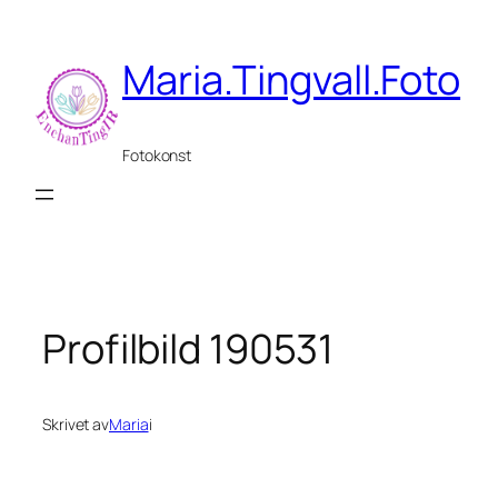
Hoppa
till
Maria.Tingvall.Foto
innehåll
Fotokonst
Profilbild 190531
Skrivet av
Maria
i