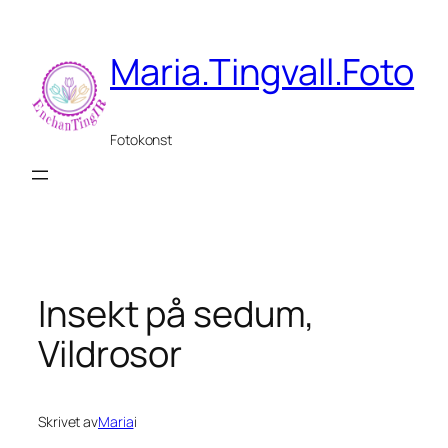
Hoppa
till
Maria.Tingvall.Foto
innehåll
Fotokonst
Insekt på sedum,
Vildrosor
Skrivet av
Maria
i