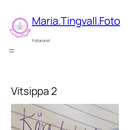
Hoppa
till
Maria.Tingvall.Foto
innehåll
Fotokonst
Vitsippa 2