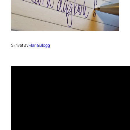
Skrivet av
Maria
i
Blogg